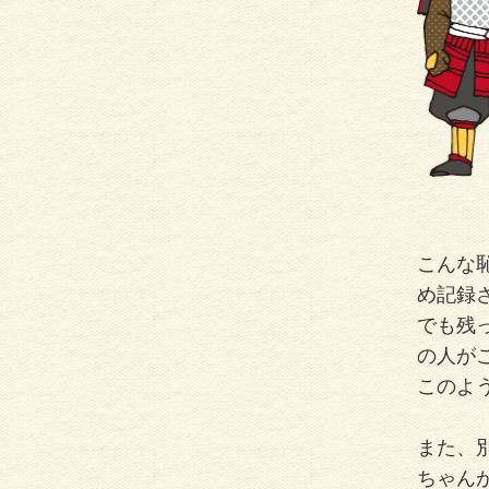
こんな
め記録
でも残
の人が
このよ
また、別
ちゃん