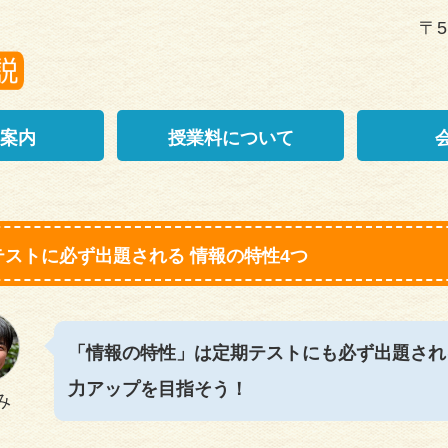
〒5
案内
授業料について
テストに必ず出題される 情報の特性4つ
「情報の特性」は定期テストにも必ず出題され
力アップを目指そう！
み