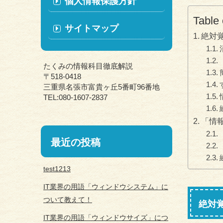
個人情報保護方針
Table 
サイトマップ
絶対
たくみの情報科目徹底解説
〒518-0418
三重県名張市富貴ヶ丘5番町96番地
TEL:080-1607-2837
「情
最近の投稿
test1213
IT業界の用語「ウィンドウシステム」に
ついて教えて！
絶対
IT業界の用語「ウィンドウサイズ」につ