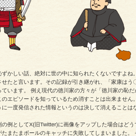
恥ずかしい話、絶対に世の中に知られたくないですよね
させたと言います。その記録が引き継がれ、「家康はう
っています。 例え現代の徳川家の方々が「徳川家の恥
このエピソードを知っているため消すことは出来ません
うに一度発信された情報というのは決して消えることは
の例としてX(旧Twitter)に画像をアップした場合
がたまたまボールのキャッチに失敗してしまいました。 