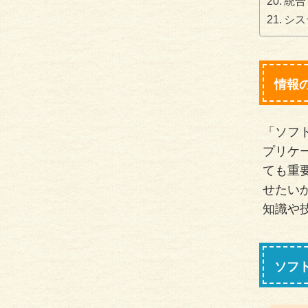
統合
シス
情報
「ソフ
プリケ
ても重
せたい
知識や
ソフ