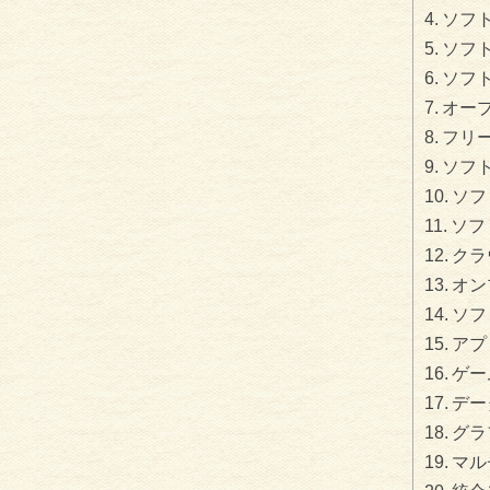
ソフ
ソフ
ソフ
オー
フリ
ソフ
ソフ
ソフ
クラ
オン
ソフ
アプ
ゲー
デー
グラ
マル