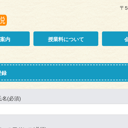
〒5
案内
授業料について
登録
氏名(必須)