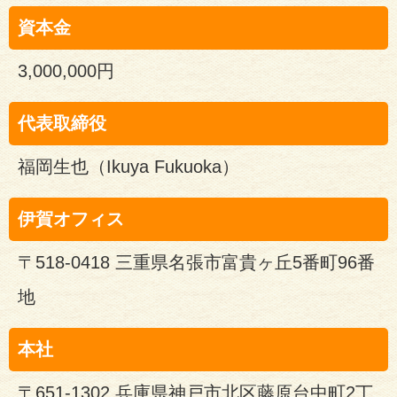
資本金
3,000,000円
代表取締役
福岡生也（Ikuya Fukuoka）
伊賀オフィス
〒518-0418 三重県名張市富貴ヶ丘5番町96番
地
本社
〒651-1302 兵庫県神戸市北区藤原台中町2丁