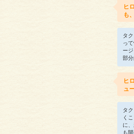
ヒ
も
タク
って
ージ
部分
ヒ
ュ
タク
くこ
に、
も開