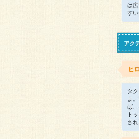
は広
すい
アク
ヒ
タク
よ。
ば、
トッ
され