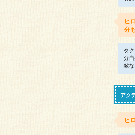
ヒ
分
タク
分自
敵な
アク
ヒ