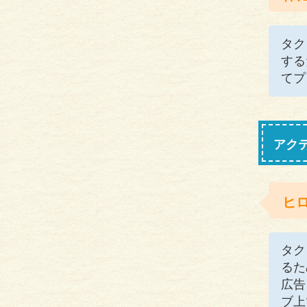
タク
する
てプ
アク
ヒ
タク
るた
広告
ブ上