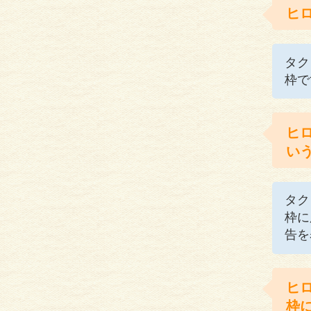
ヒ
タク
枠で
ヒ
い
タク
枠に
告を
ヒ
枠