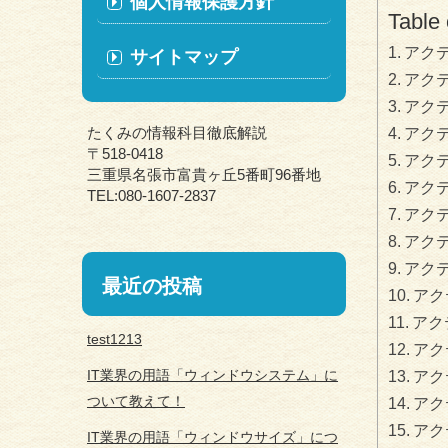
個人情報保護方針
Table 
アク
サイトマップ
アク
アク
たくみの情報科目徹底解説
アク
〒518-0418
アク
三重県名張市富貴ヶ丘5番町96番地
アク
TEL:080-1607-2837
アク
アク
アク
最近の投稿
アク
アク
test1213
アク
IT業界の用語「ウィンドウシステム」に
アク
ついて教えて！
アク
アク
IT業界の用語「ウィンドウサイズ」につ