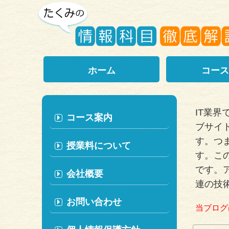
ホーム
コース
IT業
コース案内
ブサイ
す。つ
授業料について
す。こ
です。
会社概要
連の技
お問い合わせ
当ブログ